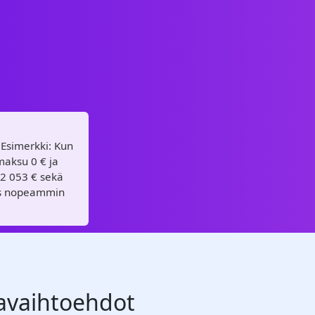
 Esimerkki: Kun
maksu 0 € ja
22 053 € sekä
yös nopeammin
navaihtoehdot