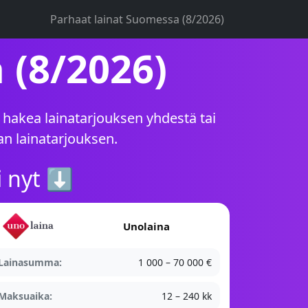
Parhaat lainat Suomessa (8/2026)
 (8/2026)
t hakea lainatarjouksen yhdestä tai
n lainatarjouksen.
i nyt ⬇
Unolaina
Lainasumma:
1 000 – 70 000 €
Maksuaika:
12 – 240 kk