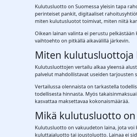
Kulutusluotto on Suomessa yleisin tapa raho
perinteiset pankit, digitaaliset rahoitusyhti
miten kulutusluotot toimivat, miten niitä kan
Oikean lainan valinta ei perustu pelkästään
vaihtoehto on pitkällä aikavälillä järkevin.
Miten kulutusluottoja 
Kulutusluottojen vertailu alkaa yleensä alu
palvelut mahdollistavat useiden tarjousten s
Vertailussa olennaista on tarkastella todellis
todellisesta hinnasta. Myös takaisinmaksua
kasvattaa maksettavaa kokonaismäärää.
Mikä kulutusluotto o
Kulutusluotto on vakuudeton laina, jota voi
kuluttajaluotto tai joustoluotto. Lainaa ei s