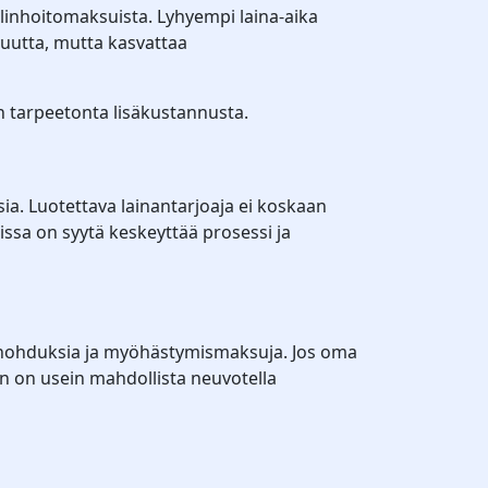
linhoitomaksuista. Lyhyempi laina-aika
uutta, mutta kasvattaa
an tarpeetonta lisäkustannusta.
a. Luotettava lainantarjoaja ei koskaan
eissa on syytä keskeyttää prosessi ja
 unohduksia ja myöhästymismaksuja. Jos oma
in on usein mahdollista neuvotella