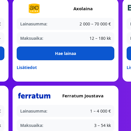
Axolaina
€
Lainasumma:
2 000 – 70 000 €
-
Maksuaika:
12 – 180 kk
Hae lainaa
Lisätiedot
Li
Ferratum Joustava
€
Lainasumma:
1 – 4 000 €
k
Maksuaika:
3 – 54 kk