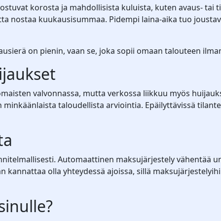
vat korosta ja mahdollisista kuluista, kuten avaus- tai ti
a nostaa kuukausisummaa. Pidempi laina-aika tuo joustav
uukausierä on pienin, vaan se, joka sopii omaan talouteen ilm
ijaukset
maisten valvonnassa, mutta verkossa liikkuu myös huijauksi
inkäänlaista taloudellista arviointia. Epäilyttävissä tilant
ta
nnitelmallisesti. Automaattinen maksujärjestely vähentää
n kannattaa olla yhteydessä ajoissa, sillä maksujärjestelyih
sinulle?