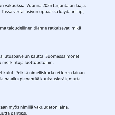
an vakuuksia. Vuonna 2025 tarjonta on laaja:
ta. Tässä vertailusivun oppaassa käydään läpi,
ma taloudellinen tilanne ratkaisevat, mikä
ilpailutuspalvelun kautta. Suomessa monet
 merkintöjä luottotietoihin.
et kulut. Pelkkä nimelliskorko ei kerro lainan
 laina-aika pienentää kuukausierää, mutta
utaan myös nimillä vakuudeton laina,
uutta pantiksi.