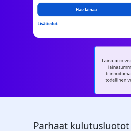
Hae lainaa
Lisätiedot
Laina-aika vo
lainasumma
tilinhoitom
todellinen 
Parhaat kulutusluotot