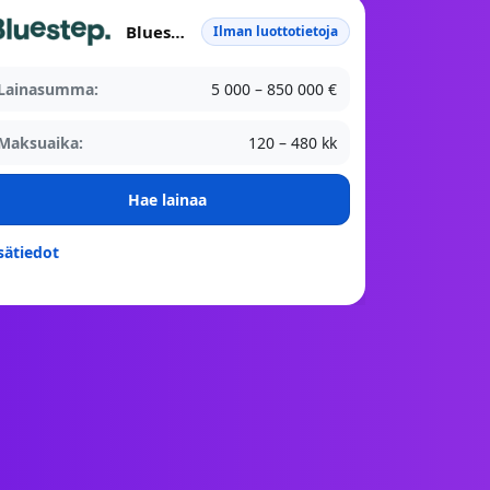
Bluestep Bank
Ilman luottotietoja
Lainasumma:
5 000 – 850 000 €
Maksuaika:
120 – 480 kk
Hae lainaa
sätiedot