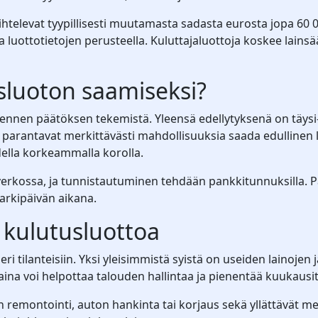
televat tyypillisesti muutamasta sadasta eurosta jopa 60 
ja luottotietojen perusteella. Kuluttajaluottoja koskee lai
sluoton saamiseksi?
 ennen päätöksen tekemistä. Yleensä edellytyksenä on täysi
ot parantavat merkittävästi mahdollisuuksia saada edullinen
ella korkeammalla korolla.
verkossa, ja tunnistautuminen tehdään pankkitunnuksilla. P
arkipäivän aikana.
 kulutusluottoa
 tilanteisiin. Yksi yleisimmistä syistä on useiden lainojen
na voi helpottaa talouden hallintaa ja pienentää kuukausitt
n remontointi, auton hankinta tai korjaus sekä yllättävät me