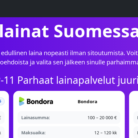
lainat Suomessa
 edullinen laina nopeasti ilman sitoutumista. Voi
ehdoista ja valita sen jälkeen sinulle parhaimma
11 Parhaat lainapalvelut juur
Bondora
6
€
Lainasumma:
100 – 20 000 €
k
Maksuaika:
12 – 120 kk