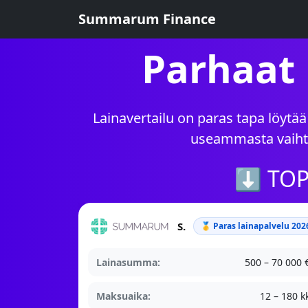
Summarum Finance
Parhaat 
Lainavertailu on paras tapa löytää
useammasta vaihto
⬇ TOP-
Summarum
🥇 Paras lainapalvelu 202
Lainasumma:
500 – 70 000 
Maksuaika:
12 – 180 k