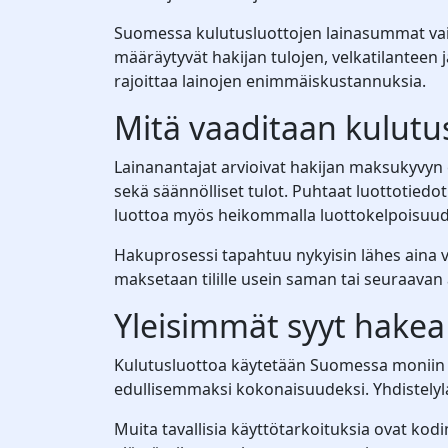
Suomessa kulutusluottojen lainasummat vaih
määräytyvät hakijan tulojen, velkatilanteen 
rajoittaa lainojen enimmäiskustannuksia.
Mitä vaaditaan kulutu
Lainanantajat arvioivat hakijan maksukyvyn
sekä säännölliset tulot. Puhtaat luottotied
luottoa myös heikommalla luottokelpoisuud
Hakuprosessi tapahtuu nykyisin lähes aina 
maksetaan tilille usein saman tai seuraavan 
Yleisimmät syyt hakea
Kulutusluottoa käytetään Suomessa moniin eri
edullisemmaksi kokonaisuudeksi. Yhdistelylai
Muita tavallisia käyttötarkoituksia ovat kodi