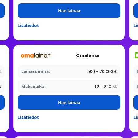
Hae lainaa
Lisätiedot
Li
Omalaina
€
Lainasumma:
500 – 70 000 €
k
Maksuaika:
12 – 240 kk
Hae lainaa
Lisätiedot
Li