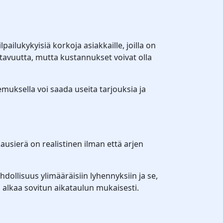
ailukykyisiä korkoja asiakkaille, joilla on
tavuutta, mutta kustannukset voivat olla
muksella voi saada useita tarjouksia ja
usierä on realistinen ilman että arjen
ollisuus ylimääräisiin lyhennyksiin ja se,
 alkaa sovitun aikataulun mukaisesti.