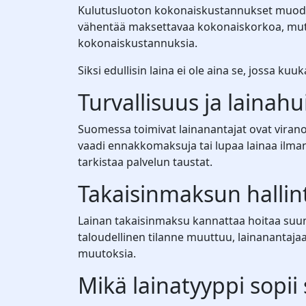
Kulutusluoton kokonaiskustannukset muodostu
vähentää maksettavaa kokonaiskorkoa, mutt
kokonaiskustannuksia.
Siksi edullisin laina ei ole aina se, jossa k
Turvallisuus ja lainahu
Suomessa toimivat lainanantajat ovat virano
vaadi ennakkomaksuja tai lupaa lainaa ilman m
tarkistaa palvelun taustat.
Takaisinmaksun hallin
Lainan takaisinmaksu kannattaa hoitaa suu
taloudellinen tilanne muuttuu, lainanantajaa
muutoksia.
Mikä lainatyyppi sopii 