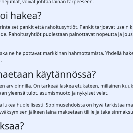
hejuhlat, voivat johtaa lainan tarpeeseen.
voi hakea?
teiset pankit että rahoitusyhtiöt. Pankit tarjoavat usein kilp
de. Rahoitusyhtiöt puolestaan painottavat nopeutta ja jous
 koska ne helpottavat markkinan hahmottamista. Yhdellä hake
.
 haetaan käytännössä?
 arvioinnilla. On tärkeää laskea etukäteen, millainen kuuka
n yleensä tulot, asumismuoto ja nykyiset velat.
lukea huolellisesti. Sopimusehdoista on hyvä tarkistaa mahd
väksymisen jälkeen laina maksetaan tilille ja takaisinmaksu
aksaa?