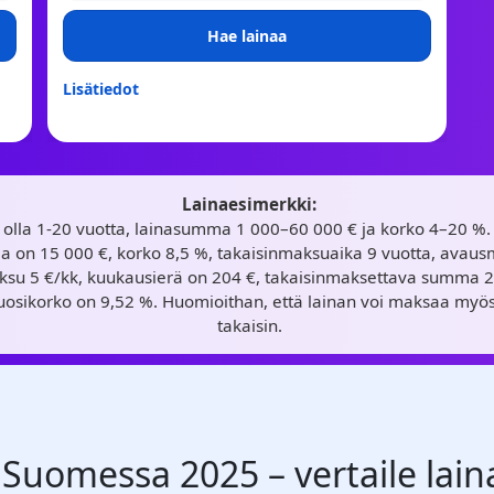
Hae lainaa
Lisätiedot
Lainaesimerkki:
i olla 1-20 vuotta, lainasumma 1 000–60 000 € ja korko 4–20 %.
 on 15 000 €, korko 8,5 %, takaisinmaksuaika 9 vuotta, avaus
aksu 5 €/kk, kuukausierä on 204 €, takaisinmaksettava summa 
vuosikorko on 9,52 %. Huomioithan, että lainan voi maksaa m
takaisin.
 Suomessa 2025 – vertaile lai