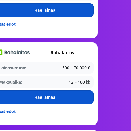
Hae lainaa
sätiedot
Rahalaitos
Lainasumma:
500 – 70 000 €
Maksuaika:
12 – 180 kk
Hae lainaa
sätiedot