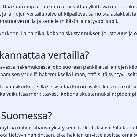
ittaa suurempia hankintoja tai kattaa yllättäviä menoja ilm
öt ja lainojen vertailupalvelut kilpailevat samoista asiakkais
nattaa vertailla ja kenelle mikäkin lainatyyppi sopii.
 korkoon. Laina-aika, kokonaiskustannukset, joustavuus ja o
kannattaa vertailla?
stavasta hakemuksesta joko suoraan pankille tai lainojen k
aamisen yhdellä hakemuksella ilman, että siitä syntyy useita
ta vuosikorkoa, sillä se sisältää koron lisäksi kaikki pakollis
ika vaikuttaa merkittävästi kokonaiskustannuksiin: pidempi
n Suomessa?
 käyttää mihin tahansa yksityiseen tarkoitukseen. Sitä kuts
idota tiettyyn hankintaan, eikä hakijan tarvitse asettaa omais