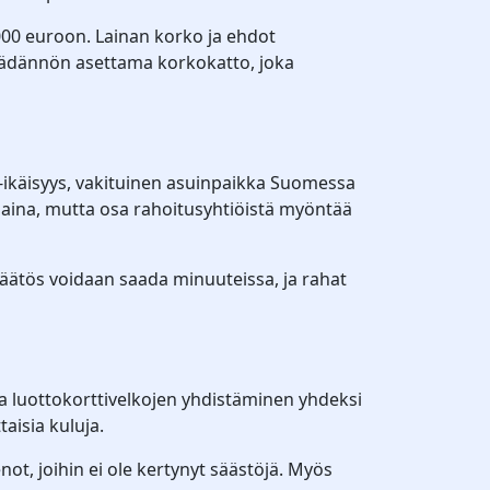
000 euroon. Lainan korko ja ehdot
nsäädännön asettama korkokatto, joka
-ikäisyys, vakituinen asuinpaikka Suomessa
 laina, mutta osa rahoitusyhtiöistä myöntää
äätös voidaan saada minuuteissa, ja rahat
 ja luottokorttivelkojen yhdistäminen yhdeksi
aisia kuluja.
not, joihin ei ole kertynyt säästöjä. Myös