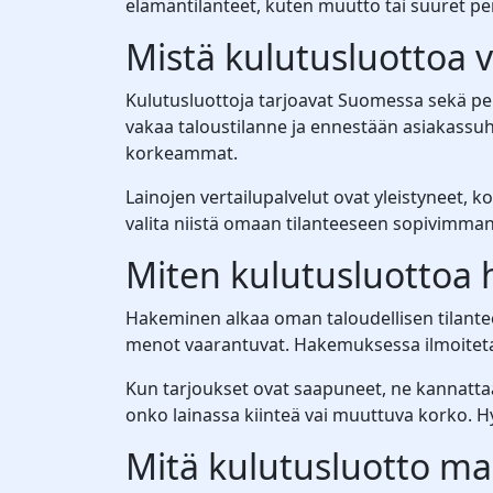
elämäntilanteet, kuten muutto tai suuret per
Mistä kulutusluottoa 
Kulutusluottoja tarjoavat Suomessa sekä perin
vakaa taloustilanne ja ennestään asiakassuh
korkeammat.
Lainojen vertailupalvelut ovat yleistyneet,
valita niistä omaan tilanteeseen sopivimman
Miten kulutusluottoa
Hakeminen alkaa oman taloudellisen tilanteen
menot vaarantuvat. Hakemuksessa ilmoitetaa
Kun tarjoukset ovat saapuneet, ne kannattaa 
onko lainassa kiinteä vai muuttuva korko. Hy
Mitä kulutusluotto m